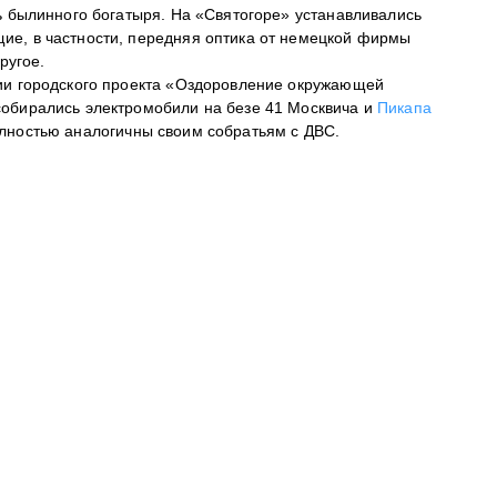
ь былинного богатыря. На «Святогоре» устанавливались
ие, в частности, передняя оптика от немецкой фирмы
ругое.
ии городского проекта «Оздоровление окружающей
собирались электромобили на безе 41 Москвича и
Пикапа
олностью аналогичны своим собратьям с ДВС.