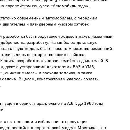
 на европейском конкурсе «Автомобиль года».
остаточно современным автомобилем, с передним
 двигателем и пятидверным кузовом хэтчбек.
й разработки был представлен ходовой макет, названный
одобрение на разработку. Начав более детальную
воначальную модель было внесено множество изменений.
остались лишь некоторые внешние свойства.
 начал разрабатывать новое семейство двигателей. В
я, даже с устаревшими двигателями ВАЗ и УМЗ,
», снижение массы и расхода топлива, а также
 салона. В целом, конструкторам удалось создать
.
л пущен в серию, параллельно на АЗЛК до 1988 года
чи.
ривлекательности и избавления от репутации
еден рестайлинг сорок первой модели Москвича – он