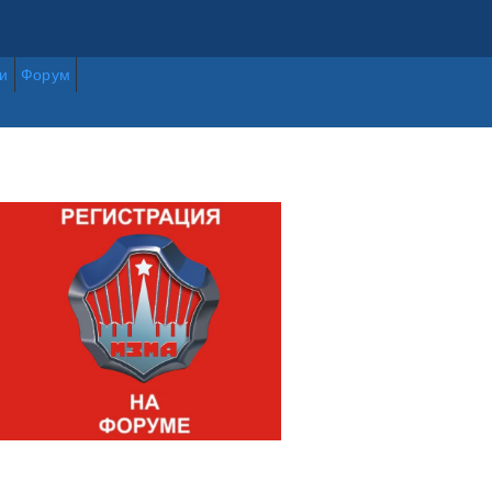
и
Форум