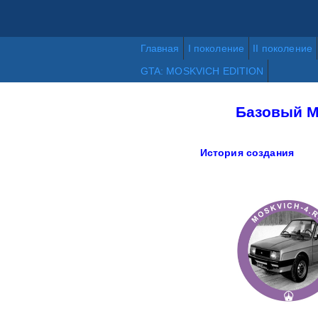
Главная
I поколение
II поколение
GTA: MOSKVICH EDITION
Базовый М
История создания