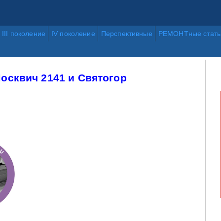
III поколение
IV поколение
Перспективные
РЕМОНТные стать
осквич 2141 и Святогор