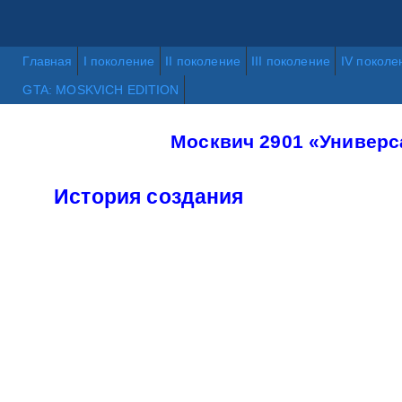
Главная
I поколение
II поколение
III поколение
IV поколе
GTA: MOSKVICH EDITION
Москвич 2901 «Универс
История создания